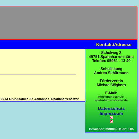
Kontakt/Adresse
Schulweg 2
49751 Spahnharrenstätte
Telefon: 05951 - 13 40
Schulleitung
Andrea Schürmann
Förderverein
Michael Wigbers
E-Mail:
info@grundschule-
 2013 Grundschule St. Johannes, Spahnharrenstätte
spahnharrenstaette.de
Datenschutz
Impressum
Besucher: 599006 Heute: 105