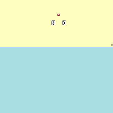
❮
❯
©