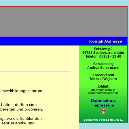
Kontakt/Adresse
Schulweg 2
49751 Spahnharrenstätte
Telefon: 05951 - 13 40
Schulleitung
Andrea Schürmann
Förderverein
Michael Wigbers
E-Mail:
info@grundschule-
s Umweltbildungszentrum
spahnharrenstaette.de
Datenschutz
atten, durften sie in
Impressum
bereiten und probieren.
igt, wo die Schüler den
Besucher: 598912 Heute: 11
sehr erlebnis- und