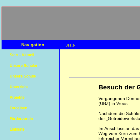
Navigation
UBZ 24
Start - Aktuell
Unsere Schüler
Unsere Schule
Besuch der G
Unterricht
Projekte
Vergangenen Donners
(UBZ) in Vrees.
Fotoalben
Nachdem die Schüler 
der „Getreidewerksta
Förderverein
Im Anschluss an das 
Linkliste
Weg vom Korn zum Br
lehrreicher Vormittag 