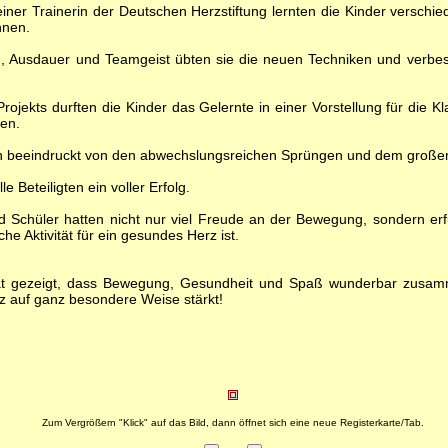
einer Trainerin der Deutschen Herzstiftung lernten die Kinder versch
nnen.
ng, Ausdauer und Teamgeist übten sie die neuen Techniken und verbe
ojekts durften die Kinder das Gelernte in einer Vorstellung für die K
ren.
 beeindruckt von den abwechslungsreichen Sprüngen und dem großen 
le Beteiligten ein voller Erfolg.
d Schüler hatten nicht nur viel Freude an der Bewegung, sondern erf
he Aktivität für ein gesundes Herz ist.
hat gezeigt, dass Bewegung, Gesundheit und Spaß wunderbar zusa
z auf ganz besondere Weise stärkt!
Zum Vergrößern "Klick" auf das Bild, dann öffnet sich eine neue Registerkarte/Tab.