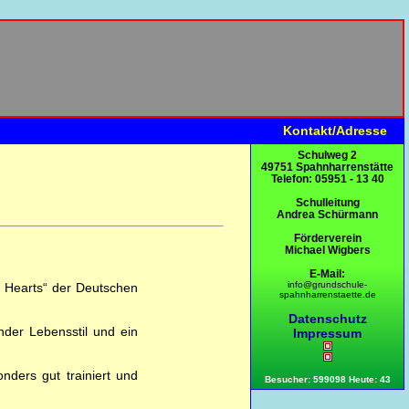
Kontakt/Adresse
Schulweg 2
49751 Spahnharrenstätte
Telefon: 05951 - 13 40
Schulleitung
Andrea Schürmann
Förderverein
Michael Wigbers
E-Mail:
info@grundschule-
 Hearts“ der Deutschen
spahnharrenstaette.de
Datenschutz
under Lebensstil und ein
Impressum
nders gut trainiert und
Besucher: 599098 Heute: 43